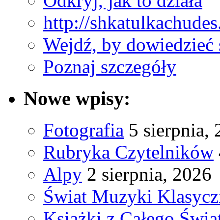
Odkryj, jak to działa
http://shkatulkachude
Wejdź, by dowiedzieć 
Poznaj szczegóły
Nowe wpisy:
Fotografia
5 sierpnia,
Rubryka Czytelników
Alpy
2 sierpnia, 2026
Świat Muzyki Klasycz
Książki z Całego Świa