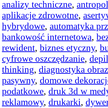
analizy techniczne
,
antropo
aplikacje zdrowotne
,
asert
hybrydowe
,
automatyka pr
bankowość internetowa
,
be
rewident
,
biznes etyczny
,
b
cyfrowe oszczędzanie
,
depi
thinking
,
diagnostyka obra
pasywny
,
domowe dekoracj
podatkowe
,
druk 3d w med
reklamowy
,
drukarki
,
dywer