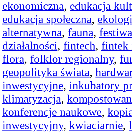
ekonomiczna
,
edukacja kul
edukacja społeczna
,
ekolog
alternatywna
,
fauna
,
festiw
działalności
,
fintech
,
fintek
flora
,
folklor regionalny
,
fu
geopolityka świata
,
hardwa
inwestycyjne
,
inkubatory pr
klimatyzacja
,
kompostowan
konferencje naukowe
,
kopia
inwestycyjny
,
kwiaciarnie
,