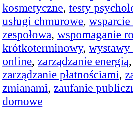
kosmetyczne
,
testy psychol
usługi chmurowe
,
wsparcie
zespołowa
,
wspomaganie r
krótkoterminowy
,
wystawy
online
,
zarządzanie energią
zarządzanie płatnościami
,
z
zmianami
,
zaufanie publicz
domowe