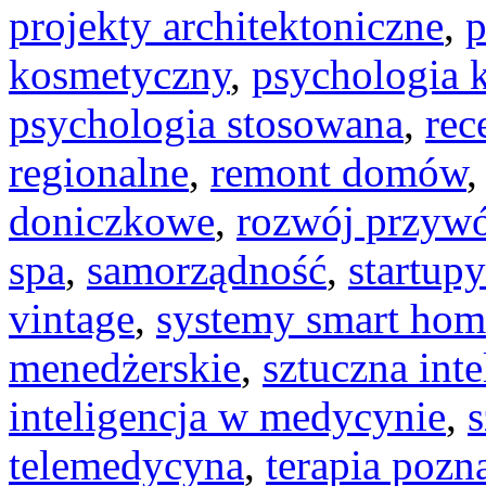
projekty architektoniczne
,
p
kosmetyczny
,
psychologia k
psychologia stosowana
,
rec
regionalne
,
remont domów
doniczkowe
,
rozwój przyw
spa
,
samorządność
,
startup
vintage
,
systemy smart hom
menedżerskie
,
sztuczna int
inteligencja w medycynie
,
s
telemedycyna
,
terapia poz