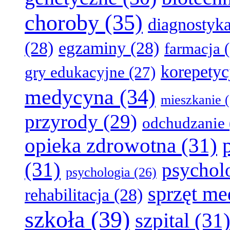
choroby
(35)
diagnostyk
(28)
egzaminy
(28)
farmacja
(
korepetyc
gry edukacyjne
(27)
medycyna
(34)
mieszkanie
(
przyrody
(29)
odchudzanie
opieka zdrowotna
(31)
(31)
psychol
psychologia
(26)
sprzęt m
rehabilitacja
(28)
szkoła
(39)
szpital
(31